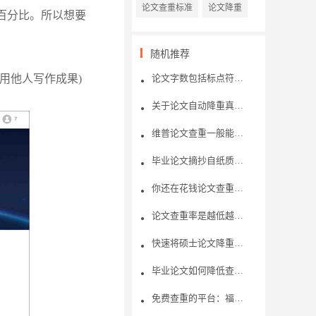
论文查重标准
论文降重
百分比。所以想要
随机推荐
挪用他人写作成果)
论文字数包括标点符号字符吗?
关于论文自动降重真的有用吗？
维普论文查重一般能够查几次？论文查重的机制是怎样的呢？
毕业论文摘抄自纸质书籍，论文查重可以检测出吗?
你还在花钱论文查重吗？了解免费论文查重内幕
论文查重率是越低越好吗？
快速将硕士论文降重的方法有哪些？
毕业论文如何降低查重率？论文降重神器好不好用？
免费查重的平台：福昕论文查重