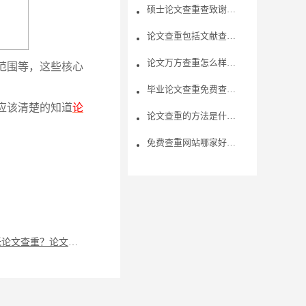
硕士论文查重查致谢？写硕士论文致谢时要注意些什么？
论文查重包括文献查重吗？
论文万方查重怎么样？论文查重只查正文吗？
范围等，这些核心
毕业论文查重免费查重去哪里好 福昕论文查重的优势有哪些
应该清楚的知道
论
论文查重的方法是什么？论文查重时会泄露吗？
免费查重网站哪家好用？
如何降低论文查重？论文前言也算查重吗？