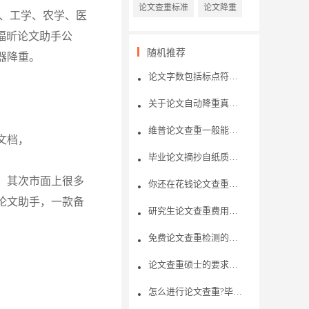
论文查重标准
论文降重
、工学、农学、医
福昕论文助手公
随机推荐
器降重。
论文字数包括标点符号字符吗?
关于论文自动降重真的有用吗？
维普论文查重一般能够查几次？论文查重的机制是怎样的呢？
文档，
毕业论文摘抄自纸质书籍，论文查重可以检测出吗?
，其次市面上很多
你还在花钱论文查重吗？了解免费论文查重内幕
论文助手，一款备
研究生论文查重费用是多少？论文查重方法是什么？
免费论文查重检测的优势是什么呢？
论文查重硕士的要求是怎样的？哪个网站查重比较好？
怎么进行论文查重?毕业论文查重率多少合格?