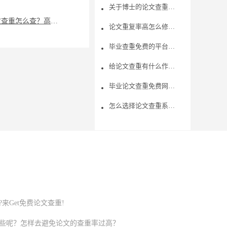
关于博士的论文查重率多少合格呢？
知网论文查重怎么查？高校毕业生论文查重免费吗？
论文重复率高怎么修改？怎么对论文进行查重？
​毕业查重免费的平台哪个好用？
给论文查重有什么作用呢？
毕业论文查重免费网站查重注意事项总结～
怎么选择论文查重系统？论文查重的收费是多少？
来Get免费论文查重!
些呢？怎样去避免论文的查重率过高？