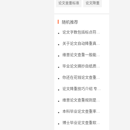
论文查重标准
论文降重
随机推荐
论文字数包括标点符号字符吗?
关于论文自动降重真的有用吗？
维普论文查重一般能够查几次？论文查重的机制是怎样的呢？
毕业论文摘抄自纸质书籍，论文查重可以检测出吗?
你还在花钱论文查重吗？了解免费论文查重内幕
论文降重技巧介绍 专业降重网站介绍
维普论文查重规则是什么？论文如何查重？
本科毕业论文查重率多少合格？论文查重的作用是什么？
博士毕业论文查重软件推荐？论文查重怎么免费查？