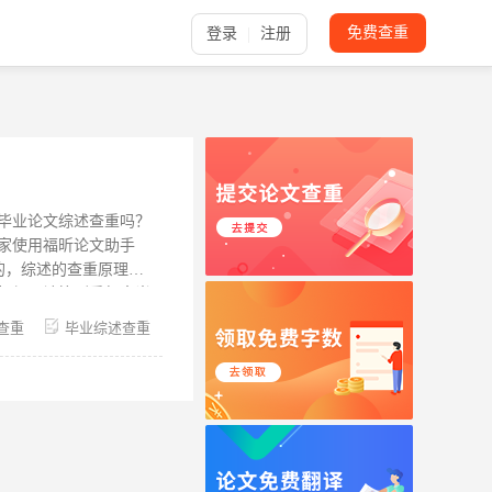
免费查重
登录
注册
毕业论文综述查重吗？
家使用福昕论文助手
件标红，计算到重复率当
是有阈值的，阈值大约
查重
毕业综述查重
？ 1、中英文互相翻
成中文，修改一下翻译
别人的论文内容，然后
降低查重率。 3、参
翻译过来用自己的话进