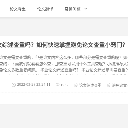
论文降重
论文翻译
常见问题
文综述查重吗？如何快速掌握避免论文查重小窍门？
论文是需要查重的，但是论文内容这么多，哪些部分是需要查重的呢？如
查的，下面我们就看看怎么查，那查重可以用什么工具查呢？小编推荐大
毕业论文综述查重吗？ 毕业论文综述是需要查重的，综述的查重原理是
现13个字符类似就会判为重复，换句话说超出13个字类似就会被系统软
，黄色的文字是“引用”，红色的文章是“涉嫌剽窃”。查重系统软件反复率
2022-03-28 23:24:11
1952
论文综述查重
避免论文
出这一阈值，论文就会被系统判定为不。 如何快速掌握避免论文查重小窍门
别重复的理论内容，可以先翻译成英语，之后再将翻译出的英语重新翻译
，就能得到一段与原来不一样的内容。 2、调整自己的措辞。先阅读一遍
将其重新表述出来。比如，利用改词、换句、改变描述方式等，就可以有效
。为了有效降低论文查重率，推荐大家选择外国文献作为参考文献，要是
半是不会被查重检测