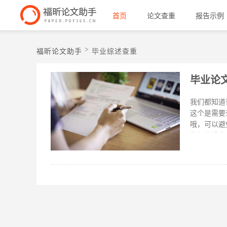
首页
论文查重
报告示例
>
福昕论文助手
毕业综述查重
毕业论
我们都知道
这个是需要
哦，可以避免论文多数重复问题。 
依据连续出
中。查重时
是5%，超
译。对于特
之后的语病
用自己的话
考外国文献
行撰写，多