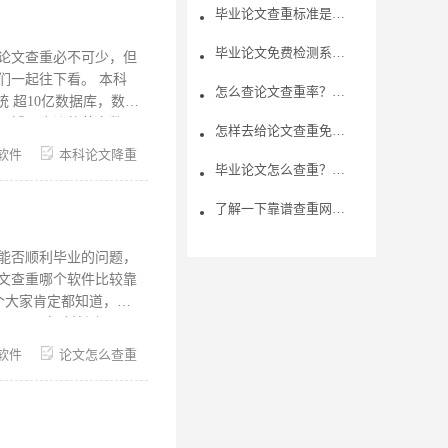
，这就是论文全文的重
毕业论文查重标准是什么？论文查重什么软件好？
是系统检测出论文重复
毕业论文免费检测系统推荐，需要注意什么
论文查重必不可少，但
们一起往下看。 本科
怎么查论文查重率？本科毕业论文查重查表格吗？
硕博，会议的英文数
怎样去给论文查重免费降重呢？
秀硕士、博士学位论文
软件
本科论文降重
文数据库、大学生联合
毕业论文怎么查重？毕业论文查重需要注意什么？
以检测出来。 三、论
了解一下靠谱查重网站查重步骤
现连续相同就会被判定
可以把整段文字替换成
能否顺利毕业的问题，
文查重哪个软件比较靠
。24H自助检测，无
重复率较高可以支持在
软件
论文怎么查重
数据库仅仅比对然后就
籍之内的内容的，就比
的。可能就会有人会想