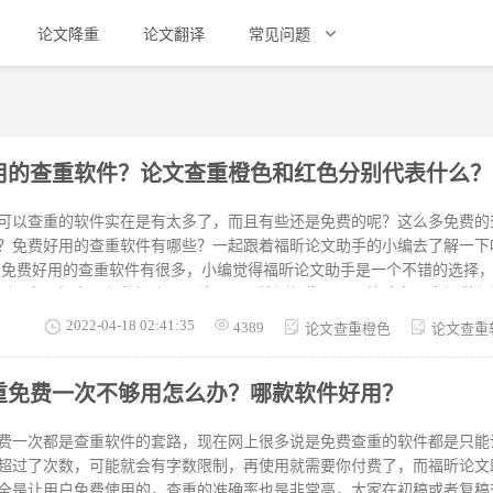
论文降重
论文翻译
常见问题
用的查重软件？论文查重橙色和红色分别代表什么？
可以查重的软件实在是有太多了，而且有些还是免费的呢？这么多免费的
免费好用的查重软件有哪些？一起跟着福昕论文助手的小编去了解一下呗。 免费好用
 免费好用的查重软件有很多，小编觉得福昕论文助手是一个不错的选择
测平台，拥有10亿数据库，累计2000万检测报告，可以快速为用户提供
告，而且支持多语种多学科，拥有更高的准确率，更快的检测速度，完全
2022-04-18 02:41:35
4389
论文查重橙色
论文查重
昕论文助手采用的是加密指纹对比。 论文查重橙色和红色分别代表什么 
查重系统之所以能够检测出论文的重复率，是因为它有一个庞大的对比数
重免费一次不够用怎么办？哪款软件好用？
算法将论文与数据库中的文献资源进行对比。并把存在重复的部分标注出
相似度比较高的部分，通常橙色重复度在50%~80%这个范围内。我们在
的颜色来进行改重，通常情况下标注橙色的一定要去改重。 2、论文查重红色代表什么？ 红
费一次都是查重软件的套路，现在网上很多说是免费查重的软件都是只能
超过了次数，可能就会有字数限制，再使用就需要你付费了，而福昕论文
全是让用户免费使用的，查重的准确率也是非常高，大家在初稿或者复稿