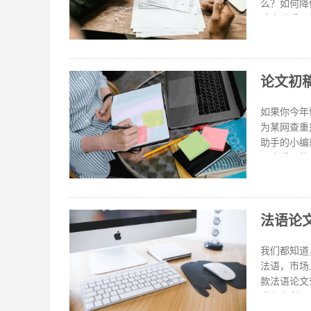
个问题，这
么？如何降低论文查重率？ 论文查重软件下
大了。
论文助手，
阅读用户许
点击立即安装。 4、
的论文是不
论文初
等论文完成
重系统来查
在写论文的
如果你今年
如
为某网查重
助手的小编就跟大家讲讲相关的事
一个重要的
次修改，毕
查重是很困
得到一份查
法语论
量，降低论
了，现在的
脑要大很多
我们都知道
学校要求的
法语，市场
款法语论文查重软件，快来看看吧
求都有所不