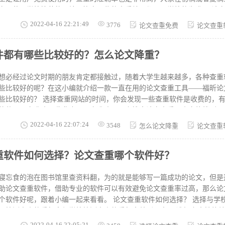
要使用学校推荐的网站，毕竟一些的查重结果都是以学校的为准。 论文查重免费一次不够用
论文写出来后如果没有信心过查重关的话就先不要用学校提供的查重机会
2022-04-16 22:21:49
3776
论文查重免费
论文查重
定稿的时候在用，除非你学校提供的次数较多，但一般都是1-3次。 初稿
上有些商业查重系统的免费论文查重版本检测初稿是完全可以的，初稿之
件都有哪些比较好的？怎么论文降重？
论文定稿前的检测都使用的福昕论文助手检测，这个软件是免费的。 福昕论文助手好不好
论文助手是近几年口碑比较不错的一款软件，拥有强大的互联网基础数据
数据资源。扫码即登录，操作方便，比较注重学生的论文安全性，定期删
想必经过论文时期的朋友肯定都接触过，随着大学生越来越多，各种查重
生及时下载报告。
些比较好的呢？在这小编就介绍一款一直在用的论文查重工具——福昕论文助
些比较好的？ 选择查重网站的时间，你会发现一些查重软件是收费的，
软件不一定准确，收费也不一定准确。网上搜索论文查重，肯定能找到一
要么收费高，要么查重效果不好。 这里为大家推荐的是福昕论文查重，
2022-04-16 22:07:24
3548
怎么论文降重
论文查重
，而且可以免费使用。因为没有进行广告宣传，知道的人相对较少，也因
以免费进行论文查重，检测水平一样权威，支持大学、博士、研究生等不
重软件如何选择？论文查重哪个软件好？
，可以智能地解读出文献内容，丰富检索维度，对剖析文章有很大的帮助。
，一般论文容易出现重复的地方就是一篇论文的开头部分，比如论文的研
们就要着重对这部分的内容进行针对性的降重。这里需要了解到一个非常
寝忘食的泡在图书馆里查资料翻，为的就是能够写一篇成功的论文，但是
是设了一个5%的阀值，这个阀值就是标
助论文查重软件，借助专业的软件可以有效避免论文查重率过高，那么论
跟着小编一起来看看。 论文查重软件如何选择？ 选择与学校相同的查重系统。这
己检测出来的重复率与学校检测出来的重复率差别不大。 选择安全性能
己的论文内容被泄露、别窃取。 选择专业性强的查重系统。专业性强的
2022-04-16 22:05:21