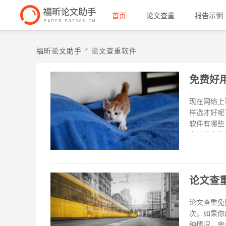
首页
论文查重
报告示例
>
福昕论文助手
论文查重软件
免费好
现在网络上
样选才好呢？
软件有哪些
自助论文检
近的查重报
露，因为福
么？ 论文
论文查
按照一定的
出论文重复
据查重报告当中
论文查重免
色表示
次，如果你
种情况，完