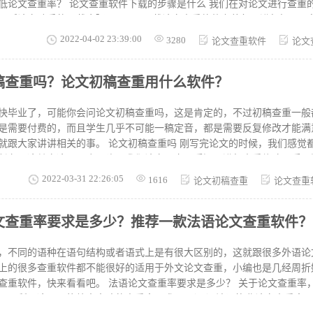
也是很多朋友比较关注的问题，毕竟硕士论文来之不易，如果不小心被他
载的步骤是什么 我们在对论文进行查重的时候，可以使用福昕
福昕论文助手的下载步骤是： 1、下载论文查重软件安装包，进行解压，然后
可协议，勾选同意用户许可协议。 3、点击自定义安装，默认是C盘，建
2022-04-02 23:39:00
3280
论文查重软件
论文
安装成功，直接进入软件主界面。 如何降低论文查重率 1、引用标点不要着急加：引用
会被算在重复流程当中的，所以我们在写论文时先不要加引用标点标明这
稿查重吗？论文初稿查重用什么软件？
后标红的段落我们自己可能都不清楚哪些是引用转化成自己话语叙述的。 
重，这样误差最小。 3、在降低论文查重的时候，一定要保证论文的结构完
时候，可以举一些实例和数据。 以上就是小编给大家介绍的论文查重软
快毕业了，可能你会问论文初稿查重吗，这是肯定的，不过初稿查重一般
是需要付费的，而且学生几乎不可能一稿定音，都是需要反复修改才能满
。 论文初稿查重吗 刚写完论文的时候，我们感觉都很轻松，觉得完成了
任务，这其实这是一个开头，我们论文写完以后还要进行查重修改，后面
业论文的查重是为了检测论文重复率是不是在学校要求的范围内。同时我
2022-03-31 22:26:05
1616
论文初稿查重
论文查重
难的。我们完全有必要进行论文初稿查重。 论文查重初稿是非常有必要
重报告，论文查重报告能够帮助我们了解论文的情况，同时也能帮助我们
文查重率要求是多少？推荐一款法语论文查重软件？
文的重复率。比我们盲目修改论文节省时间，提升效率。 现在论文初稿
查重软件有很多，为了减少人工查重的复旦，提升老师工作效率。而且计
。查重结果也会比人工更加的精准。 为了提升我们论文初稿查重的准确
，不同的语种在语句结构或者语式上是有很大区别的，这就跟很多外语论
论文查重软件进行查重，只有学校要求的
上的很多查重软件都不能很好的适用于外文论文查重，小编也是几经周折
。 法语论文查重率要求是多少？ 关于论文查重率，每个单位和学校的要
同，所以这里只能给出大致的查重率要求： （一）法语毕业论文查重率：