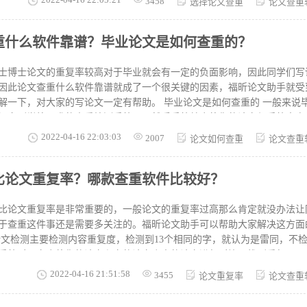
3458
选择论文查重
论文查重
确。 选择可以免费的查重系统。查重一次要花费不少钱，所以，查重软
论文查重哪个软件好？ 推荐软件：福昕论文助手 软件介绍：福昕论文助
重什么软件靠谱？毕业论文是如何查重的？
台，打击学术不端行为给所有用户提供免费论文查重试用服务，目的是让
优秀的论文查重。 推荐理由： 1.拥有超10亿海量数据库，保证论文查重率
，检测范围更广； 3.检测报告详细，包含综合评估、详细报告、相似片
士博士论文的重复率较高对于毕业就会有一定的负面影响，因此同学们写
因此论文查重什么软件靠谱就成了一个很关键的因素，福昕论文助手就受
家的写论文一定有帮助。 毕业论文是如何查重的 一般来说毕业论文查重就是将你
提交到学校要求的查重检测系统里，然后系统就会将你的论文与系统本身
会有一份检测报告，有和系统数据库内相似或重复的部分就会被标记出来
2022-04-16 22:03:03
2007
论文如何查重
论文查重
似部分，绿色表示没有检测到重复是合格的。 每个学校对于论文的重复
科论文重复率不超过30％就能合格，但有的学校也许要求会更严格，比如
比论文重复率？哪款查重软件比较好？
中的章节段落也会有要求，这个学校都会有相应的公告需要同学们多多留
可以选择专业的软件，现在很多企业都提供了软件查重的软件帮助大家把论
软件靠谱 论文查重软件需要选择一些正规企业开发的系统，比如福昕论文
比论文重复率是非常重要的，一般论文的重复率过高那么肯定就没办法让
的自助论文检测平台,提
于查重这件事还是需要多关注的。福昕论文助手可以帮助大家解决这方面的难题。 
论文检测主要检测内容重复度，检测到13个相同的字，就认为是雷同，不
系统时，它会将你的论文和它的论文库中的论文进行对比，找到重复项。
是通过专业的论文查重系统，查重系统除了利用庞大的学术资源进行对比
2022-04-16 21:51:58
3455
论文重复率
论文查重
在论文中标出，便于作者修改和降重。同学在选择校查重系统时，最好根
没有要求，则可自行选择。 论文重复率是怎么计算出来的呢，一般是由