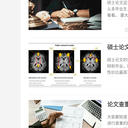
书本上的内
硕士论文这
等内容的，
么多毕业生
看看。 厦大硕士论文查重软件用的是哪家 厦大硕士论文查重软件用的是福昕论文助手平台的查重系统。目
前福昕查重
论文翻译成
——英文—
源上彻底、
硕士论
了，降低重复率。 2.可以用自己的话复述红字，一个最笨的降重方法
重报告里标
美观整齐，
硕士论文的
引用的，不
辩和毕业，
士论文查重
性价比最高？ 硕士论文查重软件怎么选择 1.安全性性能是否有保证，有一些不法的论
查重系统，
的旗号，其
要学校或者
是否可以提
作起来非常麻烦。 哪家查重平台的性价比最高 要说性价比高的查
论文查
手，这是成
第一，福昕
享受专业版
大家都知道
露现象。 
进行查重的