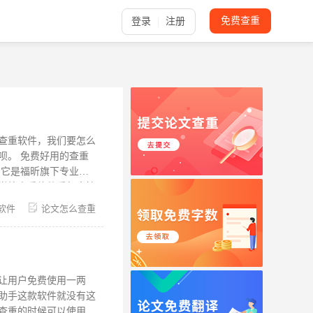
免费查重
登录
注册
查重软件，我们要怎么
的查重
，它是福昕旗下专业的
与学校查重软件重复率接
不用担心论文内容泄
软件
论文怎么查重
1、论文查重橙色代表什
据库。论文查重系统会
来，标注橙色表示检测
改重的时候，也可以根
让用户免费使用一两
助手这款软件就没有这
查重的时候可以使用，