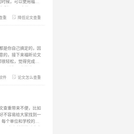
人盗取，那那麻烦可就
打开exe文件。 2、
议安在D盘，设置好后，
查重
降低论文查重
段论文是引用的，不然
2、一定要用专业的查
整，思路清晰。 4、
件下载的步骤是什么？
都是你自己搞定的，因
意的，接下来福昕论文
还要进行二次修改，三
们论文一次性通过论文
软件
论文怎么查重
的，论文查重完以后会
修改论文，提高论文质
不是导师来进行查重
算机储备的知识量比人
性，我们建议大家使用
文查重带来不便，比如
好不容易给大家找到一
 1、专本科学位论文在