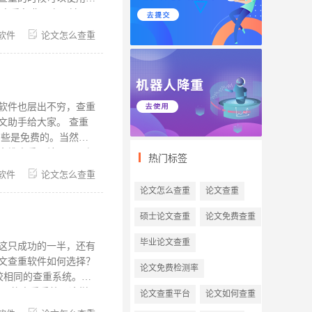
，用完就没了，一定要
软件
论文怎么查重
检测使用免费查重版本
后使用收费版本检测，
库，同时收录各种刊物
除学生个人查重报告，
软件也层出不穷，查重
手给大家。 查重
有些是免费的。当然，
大堆查重网站，可是很
热门标签
它是福昕旗下专业的论
软件
论文怎么查重
此降低了大家的使用门
论文怎么查重
论文查重
同学籍论文，以及期刊
 怎么论文降重？ 首
硕士论文查重
论文免费查重
究背景、研究方案等
毕业论文查重
重要的信息，就是论文
这只成功的一半，还有
文查重软件如何选择？
论文免费检测率
较强的查重系统。这样
论文查重平台
论文如何查重
查重系统更正规，查重