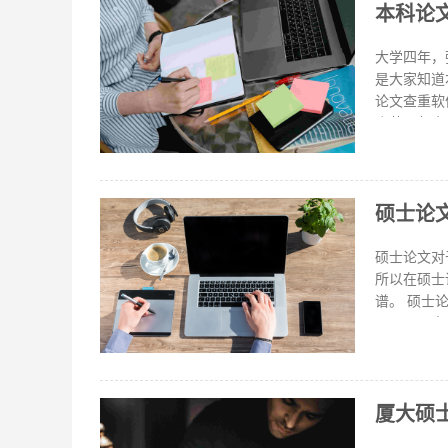
本科论
测出论文中
复率，也可
字数所占整篇论文字数的百分比。 
大学四年，
重软件。要
是大家知道
论文查重软件哪个靠谱 推荐：福昕论文助手 理由如下
库范围包含
据） 二、
全文数据库
比对库(收
硕士论
文检测准确率高达99.9%以上 本科论文
色，把引用
为重复，我
硕士论文对
表格或
所以在硕士
谱。 硕士论文查重哪个软件比较靠谱 小编为大家整理了论文查重利器，福昕查重这个大家肯定都知道，适
用于：国内
人工干涉，
线改重和实时查重，边改
重的时候是
厦大硕
可以得出来
如自己照抄