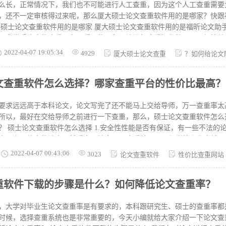
容是怎么收录进入论文查重系统的，但是几乎是比较靠谱的论文查重系统
么长，正常情况下，我们也不可能进行人工查重，因为这个人工查重需要
所以自己在写论文
，还不一定审核得过来呢，那么厦大硕士论文查重软件用的是哪家？快跟
是非常受欢迎的降重平台，采用的是翻译法进行降重操作的。原理很简单
其他语言，再翻译回中文，最基础的就是先翻译为英文，再翻译回来，高
2022-04-07 19:05:34
4929
厦大硕士论文查重
？如何给论文
—韩语——日语——西班牙语——中文。福昕降重系统，不仅为您降重，
完全的保护您的知识产权。 如何给论文降重 1.假如你的字数很多，则可
文查重软件怎么选择？哪家查重平台的性价比最高？
是用自己的话复述网上写的内容。 3.查
红的句子中如果含有不必要的语句，我们可以在不影响句子原意下进行适
而且还可以让中心思想更加凝练不会太散。 4.我们在写论文时先不要加
要求远远高于本科论文，论文写完了还不能马上交给导师，万一查重率太
然等论文完成后标红的段落我们自己可能都不清楚哪些是引用转化成自己
所以，最好在交给导师之前进行一下查重，那么，硕士论文查重软件怎么
软件用的是哪家？一般情况下，学校用的都是比较可靠的查重平台哦，所
文查重平台借着查重
大家都是可以放心去查重的哦。
实是盗取他人的论文，然后高价转卖。 2.查重结果是否与学校和杂志社
杂志社重新进行查重定稿的，所以只有与学校和杂志社的最终查重结果接近
2022-04-07 00:43:06
3023
论文查重软件
性价比查重网站
供真正意义的免费服务，有的查重平台说是免费，但是在使用的过程中会
重平台，很多用户肯定会说是福昕论文助
重软件下载的步骤是什么？如何降低论文查重率？
千上百个用户使用后的总结，当然可信度比较高，福昕论文助手性价比高
论文助手是一家真正的免费平台，只要登录后直接提交论文，无需注册，
的查重服务，第二，福昕论文助手的安全保证是有目共睹的，这么多年，
，大学对毕业生论文查重率是有要求的，本科跟研究生、硕士的查重率都
上面的内容主要是和朋友们分享了硕士论文查重软件怎么选择和哪家查重
时候，选择查重系统也是非常重要的，今天小编就给大家介绍一下论文查