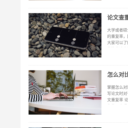
结果也更准
非常好。 
论文查
论文检测平
识到什么是
语种多学科
大学或者硕
片段； 4
的重复率，
大家可以了解一下，对大
的毕业论文
对，检测完
橙色表示相
般的要求本
怎么对
学校对论文
论文查重也
文查重什么
掌握怎么对
是一个专业
写论文时对
文重复率 
你使用查重
可靠的方法
复性的部分
择，如学校