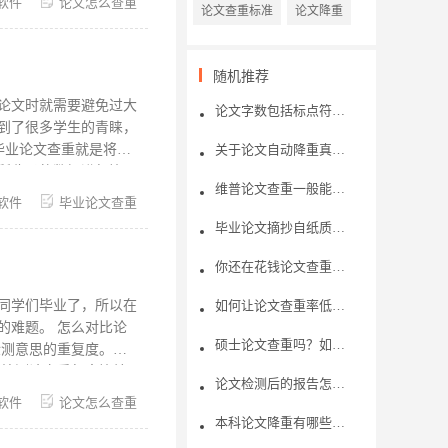
软件
论文怎么查重
论文查重标准
论文降重
件要是能够免费查重就
手是福昕旗下专业的自助
用户通过亲身体验，认
随机推荐
更加准确； 2.支持多
段、语句修改建议、引用
论文时就需要避免过大
论文字数包括标点符号字符吗?
到了很多学生的青睐，
关于论文自动降重真的有用吗？
所收录的数据进行比
维普论文查重一般能够查几次？论文查重的机制是怎样的呢？
，红色表示严重重复，
软件
毕业论文查重
率要求都有所不同，一
毕业论文摘抄自纸质书籍，论文查重可以检测出吗?
不超过20％才行。有的
意下。 当然同学们的
你还在花钱论文查重吗？了解免费论文查重内幕
文重复率降低。 论
助手。 福昕论文助手
同学们毕业了，所以在
如何让论文查重率低一些呢？怎样去避免论文的查重率过高？
怎么对比论
硕士论文查重吗？如何应对论文查重？
检测意思的重复度。当
 检测论文重复率比较
论文检测后的报告怎么看？
之外，还会用确定有重
软件
论文怎么查重
据学校的要求进行选
本科论文降重有哪些方法？论文降重一般需要多少钱？
论文查重系统先识别检