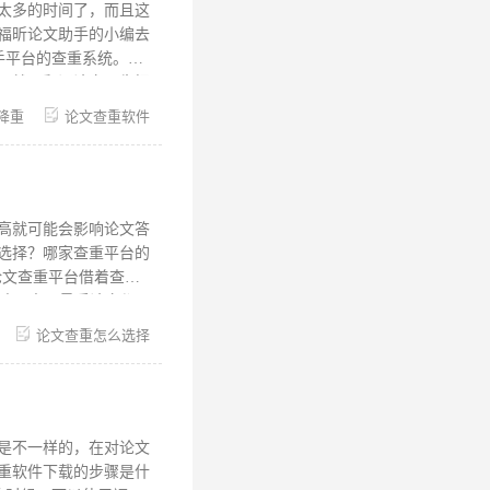
都是会收录书本、文献
太多的时间了，而且这
福昕论文助手的小编去
，就是翻译论文，先把
级一点的还有，中文
降重
论文查重软件
更在为您服务后，从根
以把部分字数给删除
当的删减，这样做不仅
引用标点标明这段论文是
高就可能会影响论文答
话语叙述的。 厦大硕
选择？哪家查重平台的
以对于福昕论文助手的
一致，由于最后论文都是
，查重才有价值。 3.
论文查重怎么选择
有很多的增值服务，操
主要表现在下面两点，
更不需要交费，就可以
从来没有出现过论文泄
是不一样的，在对论文
平台的性价比最高这两
重软件下载的步骤是什