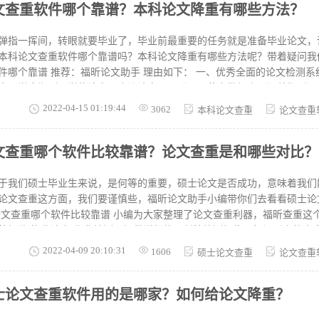
文查重软件哪个靠谱？本科论文降重有哪些方法？
的重复相似部分，然后系统会计算论文重复相似部分所占整篇论文的比重
以说是论文的重复字数除以论文的总字数然后乘以100%，论文重复率就
哪款查重软件比较好 了解了怎么对比论文重复率，下面我们就来说说查
弹指一挥间，转眼就要毕业了，毕业前最重要的任务就是准备毕业论文，
说查重软件其实还是有很多选
本科论文查重软件哪个靠谱吗？本科论文降重有哪些方法呢？带着疑问我
： 一、优秀全面的论文检测系统 超10亿数据库，数据
中国学术期刊，学位论文，会议论文，互联网，英文数据库（涵盖期刊，
论文检测范围广 福昕论文助手涵盖了中国学术期刊网络出版总库、中国优
2022-04-15 01:19:44
3062
本科论文查重
论文查重
、中国重要会议论文全文数据库、中国重要报纸全文数据库、中国专利全
录历届大学生检测过的论文等诸多数据库，引用的相似内容多数情况下都可
文查重哪个软件比较靠谱？论文查重是和哪些对比？
降重有哪些方法？ 1、引用文献：如果你引用了其他文献被标识成红
的文献信息标注清楚就好了。 2、语序颠倒法：一般情况下如果文章中出
们可以进行语序的颠倒，来降低重复率。 3、代替法：重复率过高的同学
于我们硕士毕业生来说，是何等的重要，硕士论文是否成功，意味着我们
论文查重这方面，我们要谨慎些，福昕论文助手小编带你们去看看硕士论
外投稿/毕业论文/作业检测，提供详细的原创性检测报告，标记剽窃的内容
报告可即下即删，不留底，杜绝安全隐患!大家可以放心的下载试用。对
2022-04-09 20:10:31
1606
硕士论文查重
论文查重
边测，提高查重效率。 论文查重是和哪些对比 可能很多人都知道在进行论文的查
通过论文查重系统来进行查重的，所以论文的查重就是和论文查重系统的
士论文查重软件用的是哪家？如何给论文降重？
的查重率了，其实并不是这样的。论文查重的时候其实也是会查重一些书
了书上的内容，那么在论文查重的时候也是同样会被论文查重系统查出来