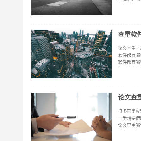
不过定稿一定
怎么办？ 
等到有把握
检测，市面
查重软
比如，我每次
用？ 福昕
和出版物等
论文查重，
所以需要学
软件都有哪
软件都有哪
免费的查重
多查重网站
文查重平台
槛，甚至可
论文查
类型的论文
先需要了解
等。那么我
很多同学废
查重系统都
一半想要借
论文查重哪个软件好呢，
样能保障自
能够防止自