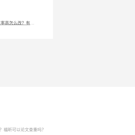
论文查重率高怎么改？有没有好用的查重软件？
？福昕可以论文查重吗？