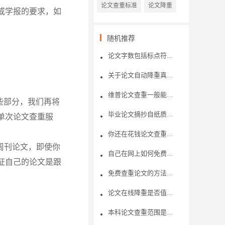
论文查重标准
论文降重
或学报的要求，如
随机推荐
论文字数包括标点符号字符吗?
关于论文自动降重真的有用吗？
维普论文查重一般能够查几次？论文查重的机制是怎样的呢？
些部分，我们再将
毕业论文摘抄自纸质书籍，论文查重可以检测出吗?
单次论文查重服
你还在花钱论文查重吗？了解免费论文查重内幕
周刊论文，即使你
自己在网上如何免费论文查重？免费论文查重是否安全可信？
证自己的论文是跟
免费查重论文的方法是什么
论文在线降重是否值得相信？在线论文降重到底有没有用呢？
本科论文查重范围是怎样的 为什么要进行论文查重