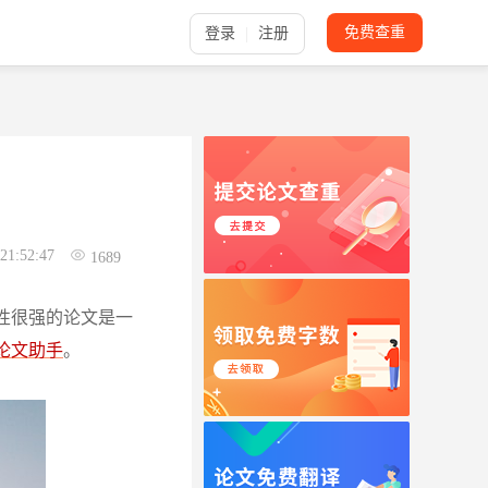
免费查重
登录
注册
21:52:47
1689
性很强的论文是一
论文助手
。