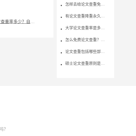
怎样去给论文查重免费降重呢？
有论文查重降重永久免费方法吗？福昕论文查重网怎么查重？
自考论文查重率多少？自己撰写的论文查重率高怎么回事？
大学论文查重率是多少？各个学校的查重率要求相同吗？
怎么免费论文查重？不花钱的查重系统是否靠谱？
论文查重包括哪些部分，写毕业论文有哪些方便的技巧呢？
硕士论文查重原则是什么？论文查重的作用有哪些？
吗？