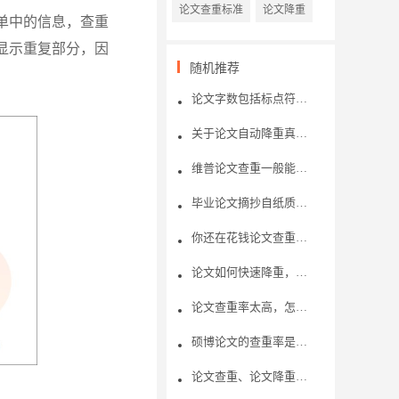
论文查重标准
论文降重
单中的信息，查重
显示重复部分，因
随机推荐
论文字数包括标点符号字符吗?
关于论文自动降重真的有用吗？
维普论文查重一般能够查几次？论文查重的机制是怎样的呢？
毕业论文摘抄自纸质书籍，论文查重可以检测出吗?
你还在花钱论文查重吗？了解免费论文查重内幕
论文如何快速降重，论文降重需要注意什么?
论文查重率太高，怎么办?
硕博论文的查重率是多少？有没有免费的硕博论文查重平台？
论文查重、论文降重有什么技巧？