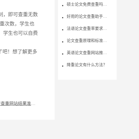
硕士论文免费查重吗？论文如何修改降重？
制，即可查重无数
好用的论文查重助手介绍 免费的查重网站介绍
重次数，学生也
法语论文查重率要求是多少？推荐一款法语论文查重软件？
，学生也可以自费
论文查重原理和标准是什么？论文查重绿色代表什么？
了吧！想了解更多
英语论文查重网站推荐哪家？有何优势？
降重论文有什么方法？
论文免费查重网站结果准确吗？看这篇就能了解！